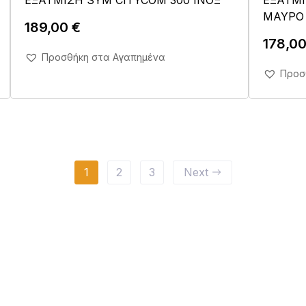
ΜΑΥΡΟ
189,00
€
178,0
Άμεση Αγορά Σε 1'
Προσθήκη στα Αγαπημένα
Προσ
1
2
3
Next