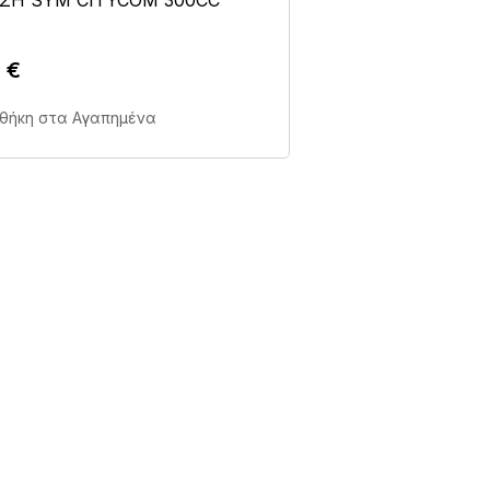
0
€
Άμεση Αγορά Σε 1'
θήκη στα Αγαπημένα