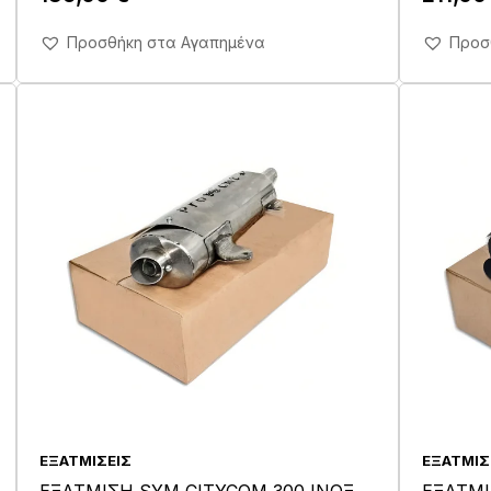
Άμεση Αγορά Σε 1'
Προσθήκη στα Αγαπημένα
Προσ
ΕΞΑΤΜΊΣΕΙΣ
ΕΞΑΤΜΊΣ
ΕΞΑΤΜΙΣΗ SYM CITYCOM 300 ΙΝΟΞ
ΕΞΑΤΜΙ