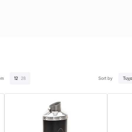
em
12
28
Sort by