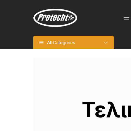
All Categories
Τελι