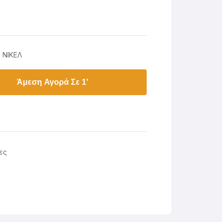
 ΝΙΚΕΛ
Άμεση Αγορά Σε 1'
ες