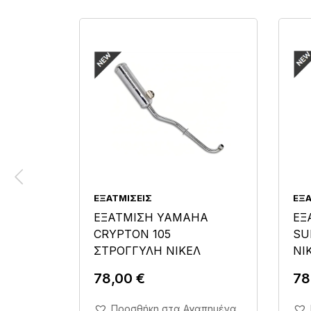
ΕΞΑΤΜΊΣΕΙΣ
ΕΞΑ
ΕΞΑΤΜΙΣΗ YAMAHA
ΕΞ
CRYPTON 105
SU
ΣΤΡΟΓΓΥΛΗ ΝΙΚΕΛ
ΝΙ
78,00
€
78
Άμεση Αγορά Σε 1'
Προσθήκη στα Αγαπημένα