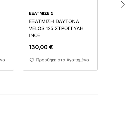
ΕΞΑΤΜΊΣΕΙΣ
ΕΞΑΤΜΊΣ
ΕΞΑΤΜΙΣΗ DAYTONA
ΕΞΑΤΜ
VELOS 125 ΣΤΡΟΓΓΥΛΗ
ASTRE
ΙΝΟΞ
ΝΙΚΕΛ
130,00
€
78,00
Άμεση Αγορά Σε 1'
Άμ
ένα
Προσθήκη στα Αγαπημένα
Προσ