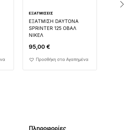
ΕΞΑΤΜΊΣΕΙΣ
ΕΞΑΤΜΊΣ
ΕΞΑΤΜΙΣΗ DAYTONA
ΕΞΑΤΜ
SPRINTER 125 ΟΒΑΛ
ASTRE
ΝΙΚΕΛ
ΜΑΥΡΗ
95,00
€
130,0
Άμεση Αγορά Σε 1'
Άμ
ένα
Προσθήκη στα Αγαπημένα
Προσ
Πληροφορίες